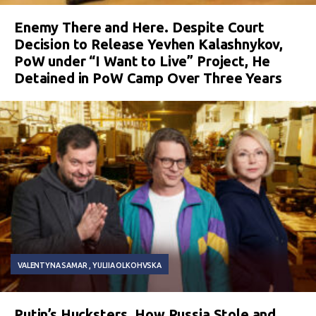
Enemy There and Here. Despite Court
Decision to Release Yevhen Kalashnykov,
PoW under “I Want to Live” Project, He
Detained in PoW Camp Over Three Years
VALENTYNA SAMAR
YULIIA OLKOHVSKA
Putin’s Hucksters. How Russia Stole and