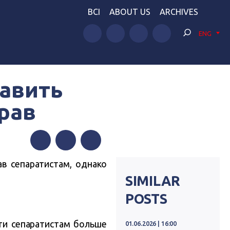
BCI
ABOUT US
ARCHIVES
ENG
авить
рав
Facebook
Twitter
Telegram
в сепаратистам, однако
SIMILAR
POSTS
сти сепаратистам больше
01.06.2026 | 16:00