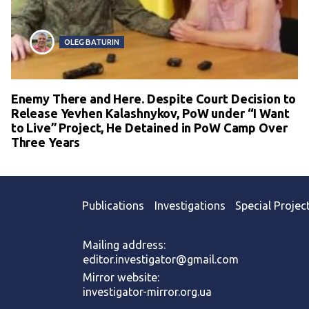
OLEG BATURIN
Enemy There and Here. Despite Court Decision to
Release Yevhen Kalashnykov, PoW under “I Want
to Live” Project, He Detained in PoW Camp Over
Three Years
Publications
Investigations
Special Projec
Mailing address:
editor.investigator@gmail.com
Mirror website:
investigator-mirror.org.ua