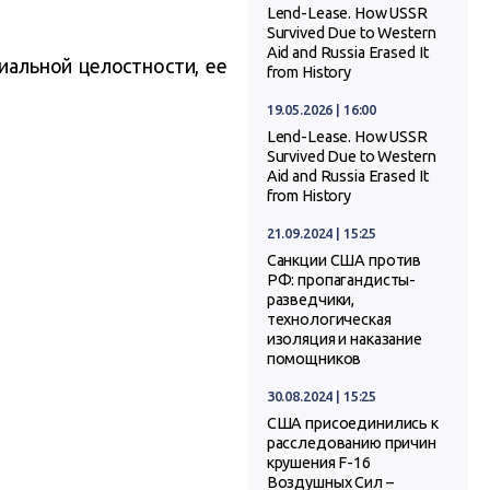
Lend-Lease. How USSR
Survived Due to Western
Aid and Russia Erased It
иальной целостности, ее
from History
19.05.2026 | 16:00
Lend-Lease. How USSR
Survived Due to Western
Aid and Russia Erased It
from History
21.09.2024 | 15:25
Санкции США против
РФ: пропагандисты-
разведчики,
технологическая
изоляция и наказание
помощников
30.08.2024 | 15:25
США присоединились к
расследованию причин
крушения F-16
Воздушных Сил –