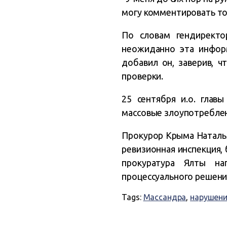
могу комментировать то,
По словам гендиректо
неожиданно эта информ
добавил он, заверив, ч
проверки.
25 сентября и.о. глав
массовые злоупотреблен
Прокурор Крыма Наталья
ревизионная инспекция,
прокуратура Ялты на
процессуального решени
Tags:
Массандра
,
нарушен