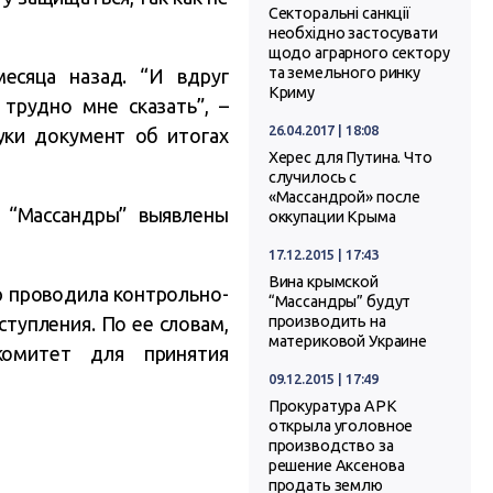
Секторальні санкції
необхідно застосувати
щодо аграрного сектору
та земельного ринку
есяца назад. “И вдруг
Криму
трудно мне сказать”, –
26.04.2017 | 18:08
руки документ об итогах
Херес для Путина. Что
случилось с
«Массандрой» после
е “Массандры” выявлены
оккупации Крыма
17.12.2015 | 17:43
Вина крымской
ю проводила контрольно-
“Массандры” будут
тупления. По ее словам,
производить на
материковой Украине
комитет для принятия
09.12.2015 | 17:49
Прокуратура АРК
открыла уголовное
производство за
решение Аксенова
продать землю