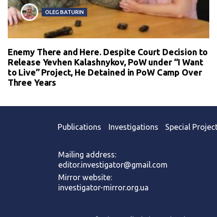
OLEG BATURIN
Enemy There and Here. Despite Court Decision to
Release Yevhen Kalashnykov, PoW under “I Want
to Live” Project, He Detained in PoW Camp Over
Three Years
Publications
Investigations
Special Projec
Mailing address:
editor.investigator@gmail.com
Mirror website:
investigator-mirror.org.ua