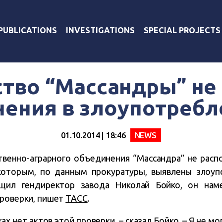
PUBLICATIONS
INVESTIGATIONS
SPECIAL PROJECTS
тво “Массандры” не
нения в злоупотребл
01.10.2014 | 18:46
NEWS
венно-аграрного объединения “Массандра” не расп
 которым, по данным прокуратуры, выявлены злоуп
щил гендиректор завода Николай Бойко, он нам
проверки, пишет
ТАСС
.
ках нет актов этой проверки, – сказал Бойко. – Я не мо