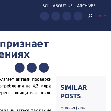
BCI
ABOUT US
ARCHIVES
ENG
 признает
ениях
Facebook
Twitter
Telegram
олагает актами проверки
отребления на 4,3 млрд
SIMILAR
ерен защищаться после
POSTS
21.10.2021 | 22:45
гу защищаться, так как не