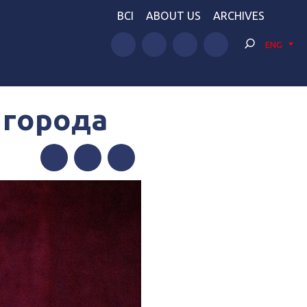
BCI
ABOUT US
ARCHIVES
ENG
 города
Facebook
Twitter
Telegram