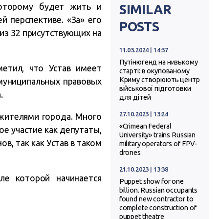
которому будет жить и
SIMILAR
й перспективе. «За» его
POSTS
из 32 присутствующих на
11.03.2024 | 14:37
Путінюгенд на низькому
етил, что Устав имеет
старті: в окупованому
Криму створюють центр
муниципальных правовых
військової підготовки
.
для дітей
27.10.2023 | 13:24
 жителями города. Много
«Crimean Federal
е участие как депутаты,
University» trains Russian
в, так как Устав в таком
military operators of FPV-
drones
21.10.2023 | 13:38
ле которой начинается
Puppet show for one
billion. Russian occupants
found new contractor to
complete construction of
puppet theatre