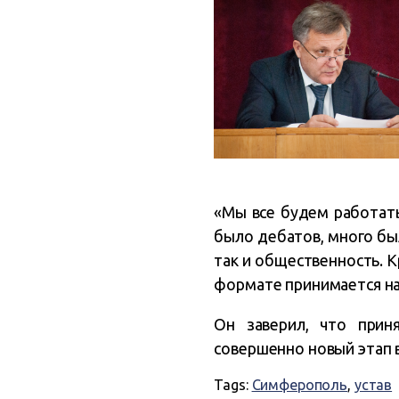
«Мы все будем работать
было дебатов, много бы
так и общественность. К
формате принимается на
Он заверил, что прин
совершенно новый этап в
Tags:
Симферополь
,
устав