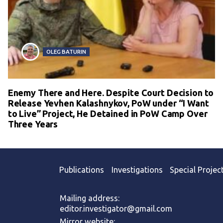
OLEG BATURIN
Enemy There and Here. Despite Court Decision to
Release Yevhen Kalashnykov, PoW under “I Want
to Live” Project, He Detained in PoW Camp Over
Three Years
Publications
Investigations
Special Projec
Mailing address:
editor.investigator@gmail.com
Mirror website: