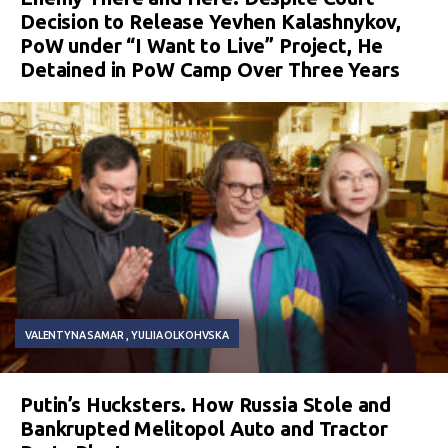
Decision to Release Yevhen Kalashnykov,
PoW under “I Want to Live” Project, He
Detained in PoW Camp Over Three Years
VALENTYNA SAMAR
YULIIA OLKOHVSKA
Putin’s Hucksters. How Russia Stole and
Bankrupted Melitopol Auto and Tractor