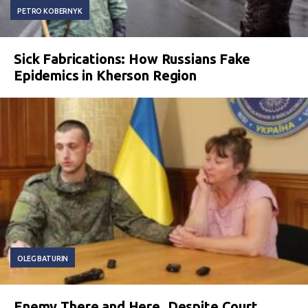
PETRO KOBERNYK
Sick Fabrications: How Russians Fake
Epidemics in Kherson Region
OLEG BATURIN
Enemy There and Here. Despite Court