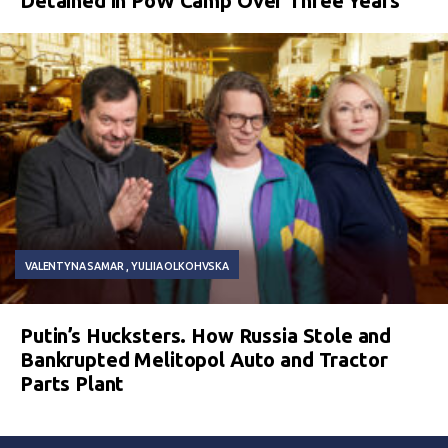
Detained in PoW Camp Over Three Years
VALENTYNA SAMAR
YULIIA OLKOHVSKA
Putin’s Hucksters. How Russia Stole and
Bankrupted Melitopol Auto and Tractor
Parts Plant