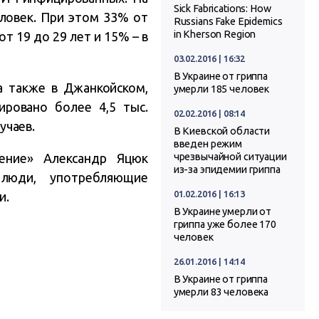
Sick Fabrications: How
еловек. При этом 33% от
Russians Fake Epidemics
in Kherson Region
от 19 до 29 лет и 15% – в
03.02.2016 | 16:32
В Украине от гриппа
а также в Джанкойском,
умерли 185 человек
ровано более 4,5 тыс.
02.02.2016 | 08:14
учаев.
В Киевской области
введен режим
ение» Александр Яцюк
чрезвычайной ситуации
из-за эпидемии гриппа
 люди, употребляющие
01.02.2016 | 16:13
и.
В Украине умерли от
гриппа уже более 170
человек
26.01.2016 | 14:14
В Украине от гриппа
умерли 83 человека