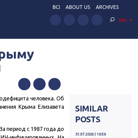
BCI
ABOUT US
ARCHIVES
ENG
Крыму
й
Facebook
Twitter
Telegram
нодефицита человека. Об
анения Крыма Елизавета
SIMILAR
POSTS
За период с 1987 года до
31.07.2026 | 16:56
ВИЧ-инфицированных. На