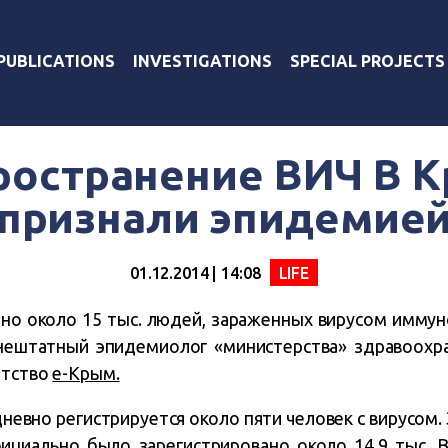
PUBLICATIONS
INVESTIGATIONS
SPECIAL PROJECTS
ространение ВИЧ В 
признали эпидемие
01.12.2014 | 14:08
LIFE
но около 15 тыс. людей, зараженных вирусом имму
внештатный эпидемиолог «министерства» здравоохр
нтство
е-Крым.
евно регистрируется около пяти человек с вирусом. 
ициально было зарегистрировано около 14,9 тыс. 