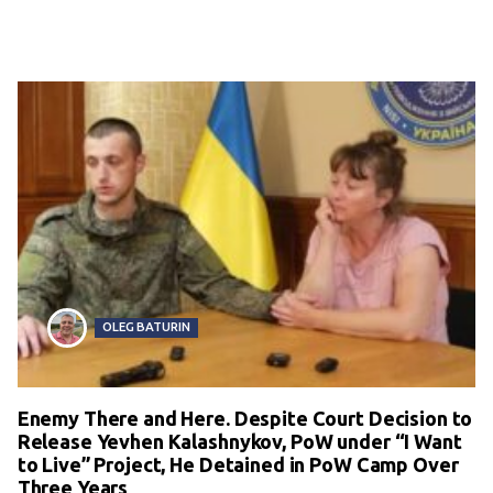
OLEG BATURIN
Enemy There and Here. Despite Court Decision to
Release Yevhen Kalashnykov, PoW under “I Want
to Live” Project, He Detained in PoW Camp Over
Three Years