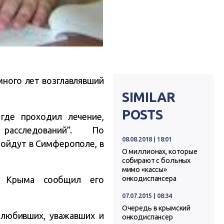
много лет возглавлявший
SIMILAR
POSTS
где проходил лечение,
расследований”. По
08.08.2018 | 18:01
ойдут в Симферополе, в
О миллионах, которые
собирают с больных
мимо «кассы»
онкодиспансера
а Крыма сообщил его
07.07.2015 | 08:34
Очередь в крымский
 любивших, уважавших и
онкодиспансер