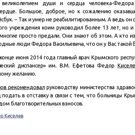
 великолепием души и сердца человека-Федора 
сердце. Большое, доброе, но к сожалению оказавш
сбук. – Так и умер не реабилитированным. А ведь он
ого учреждения коим руководил более 13 лет, но 
многие просто предали. Они знают об этом. А кто из
одные люди Федора Васильевича, что он у Вас такой 
 конце июня 2014 года главный врач Крымского респ
ческий диспансер» им. В.М. Ефетова Федор
Киселе
ному желанию.
нов рекомендовал
руководству министерства здраво
 подать в отставку в связи с тем, что больницы Кр
идом благотворительных взносов.
р Киселев