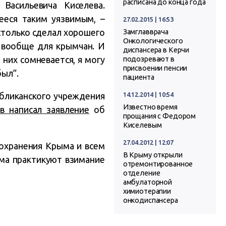
расписана до конца года
Васильевича Киселева.
ееся таким уязвимым, –
27.02.2015 | 16:53
 столько сделал хорошего
Замглавврача
Онкологического
и вообще для крымчан.
И
диспансера в Керчи
 них сомневается, я могу
подозревают в
присвоении пенсии
был”.
пациента
14.12.2014 | 10:54
убликанского учреждения
Известно время
в написал заявление
об
прощания с Федором
Киселевым
27.04.2012 | 12:07
охранения Крыма и всем
В Крыму открыли
ыма практикуют взимание
отремонтированное
отделение
амбулаторной
химиотерапии
онкодиспансера