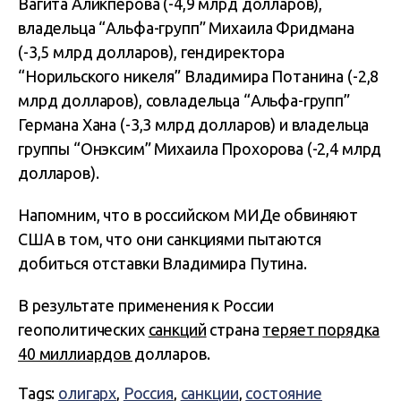
Вагита Аликперова (-4,9 млрд долларов),
владельца “Альфа-групп” Михаила Фридмана
(-3,5 млрд долларов), гендиректора
“Норильского никеля” Владимира Потанина (-2,8
млрд долларов), совладельца “Альфа-групп”
Германа Хана (-3,3 млрд долларов) и владельца
группы “Онэксим” Михаила Прохорова (-2,4 млрд
долларов).
Напомним, что в российском МИДе обвиняют
США в том, что они санкциями пытаются
добиться отставки Владимира Путина.
В результате применения к России
геополитических
санкций
страна
теряет порядка
40 миллиардов д
олларов.
Tags:
олигарх
,
Россия
,
санкции
,
состояние