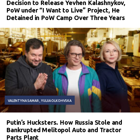
Decision to Release Yevhen Kalashnykov,
PoW under “I Want to Live” Project, He
Detained in PoW Camp Over Three Years
VALENTYNA SAMAR
YULIIA OLKOHVSKA
Putin’s Hucksters. How Russia Stole and
Bankrupted Melitopol Auto and Tractor
Parts Plant