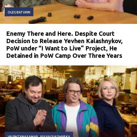
OLEG BATURIN
Enemy There and Here. Despite Court
Decision to Release Yevhen Kalashnykov,
PoW under “I Want to Live” Project, He
Detained in PoW Camp Over Three Years
VALENTYNA SAMAR
YULIIA OLKOHVSKA