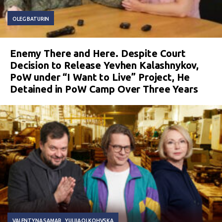
OLEG BATURIN
Enemy There and Here. Despite Court
Decision to Release Yevhen Kalashnykov,
PoW under “I Want to Live” Project, He
Detained in PoW Camp Over Three Years
VALENTYNA SAMAR
YULIIA OLKOHVSKA