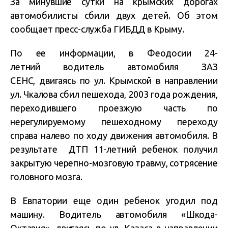
За минувшие сутки на крымских дорогах
автомобилисты сбили двух детей. Об этом
сообщает пресс-служба ГИБДД в Крыму.
По ее ин
ф
ормации, в
Феодосии 24-
летний
водитель автомобиля ЗАЗ
СЕНС,
двигаясь по ул. Крымской в направлении
ул. Чкалова сбил пешехода, 2003 года рождения,
переходившего проезжую часть по
нерегулируемому пешеходному переходу
справа налево по ходу движения автомобиля. В
результате ДТП 11-летний ребенок получил
закрытую черепно-мозговую травму, сотрясение
головного мозга.
В Евпатории еще один ребенок угодил под
машину. В
одитель автомобиля «Шкода-
Октавия», двигаясь по ул. Казаса в направлении