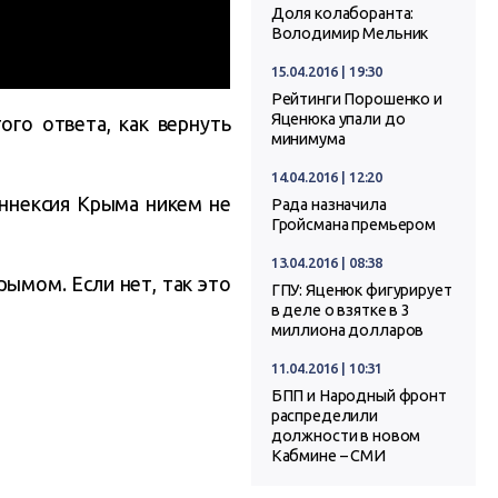
Доля колаборанта:
Володимир Мельник
15.04.2016 | 19:30
Рейтинги Порошенко и
Яценюка упали до
ого ответа, как вернуть
минимума
14.04.2016 | 12:20
аннексия Крыма никем не
Рада назначила
Гройсмана премьером
13.04.2016 | 08:38
рымом. Если нет, так это
ГПУ: Яценюк фигурирует
в деле о взятке в 3
миллиона долларов
11.04.2016 | 10:31
БПП и Народный фронт
распределили
должности в новом
Кабмине – СМИ