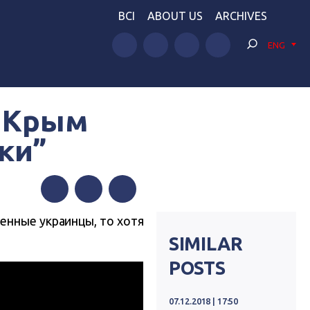
BCI
ABOUT US
ARCHIVES
ENG
, Крым
ки”
Facebook
Twitter
Telegram
енные украинцы, то хотя
SIMILAR
POSTS
07.12.2018 | 17:50