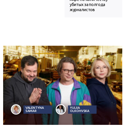
убитых за полгода
журналистов
VALENTYNA
YULIIA
SAMAR
OLKOHVSKA