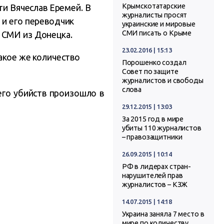
Крымскотатарские
ти Вячеслав Еремей. В
журналисты просят
 и его переводчик
украинские и мировые
СМИ писать о Крыме
 СМИ из Донецка.
23.02.2016 | 15:13
акое же количество
Порошенко создал
Совет по защите
журналистов и свободы
слова
его убийств произошло в
29.12.2015 | 13:03
За 2015 год в мире
убиты 110 журналистов
– правозащитники
26.09.2015 | 10:14
РФ в лидерах стран-
нарушителей прав
журналистов – КЗЖ
14.07.2015 | 14:18
Украина заняла 7 место в
мире по количеству