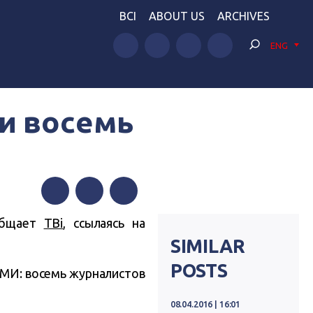
BCI
ABOUT US
ARCHIVES
ENG
ли восемь
Facebook
Twitter
Telegram
ообщает
ТВi
, ссылаясь на
SIMILAR
POSTS
СМИ: восемь журналистов
08.04.2016 | 16:01