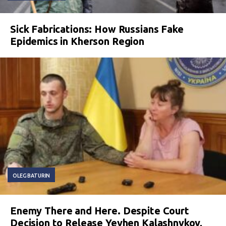
Sick Fabrications: How Russians Fake
Epidemics in Kherson Region
OLEG BATURIN
Enemy There and Here. Despite Court
Decision to Release Yevhen Kalashnykov,