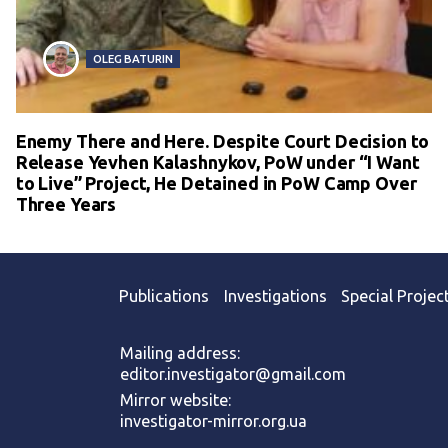
OLEG BATURIN
Enemy There and Here. Despite Court Decision to
Release Yevhen Kalashnykov, PoW under “I Want
to Live” Project, He Detained in PoW Camp Over
Three Years
Publications
Investigations
Special Projec
Mailing address:
editor.investigator@gmail.com
Mirror website:
investigator-mirror.org.ua