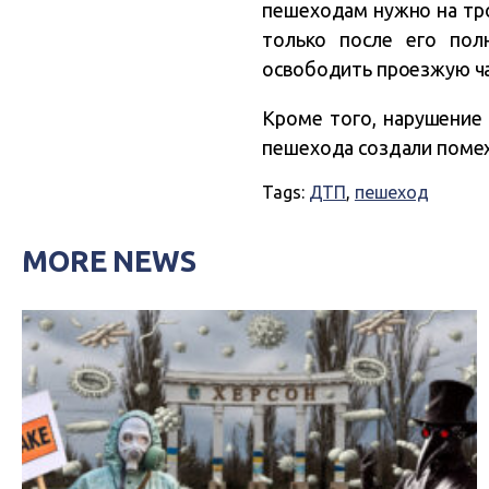
пешеходам нужно на тро
только после его пол
освободить проезжую ча
Кроме того, нарушение
пешехода создали помех
Tags:
ДТП
,
пешеход
MORE NEWS