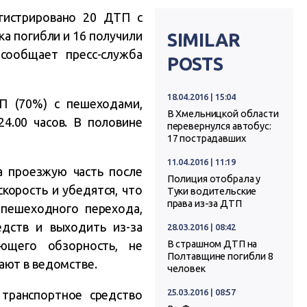
гистрировано 20 ДТП с
ка погибли и 16 получили
SIMILAR
сообщает пресс-служба
POSTS
18.04.2016 | 15:04
П (70%) с пешеходами,
В Хмельницкой области
4.00 часов. В половине
перевернулся автобус:
17 пострадавших
11.04.2016 | 11:19
 проезжую часть после
Полиция отобрала у
корость и убедятся, что
Туки водительские
права из-за ДТП
 пешеходного перехода,
дств и выходить из-за
28.03.2016 | 08:42
ающего обзорность, не
В страшном ДТП на
Полтавщине погибли 8
ают в ведомстве.
человек
25.03.2016 | 08:57
транспортное средство