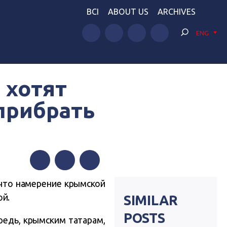
BCI
ABOUT US
ARCHIVES
ENG
 хотят
 прибрать
Facebook
Twitter
Telegram
что намерение крымской
ой.
SIMILAR
POSTS
редь, крымским татарам,