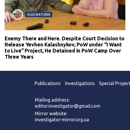
OLEG BATURIN
Enemy There and Here. Despite Court Decision to
Release Yevhen Kalashnykov, PoW under “I Want
to Live” Project, He Detained in PoW Camp Over
Three Years
Publications
Investigations
Special Projec
Mailing address:
editor.investigator@gmail.com
Mirror website:
investigator-mirror.org.ua