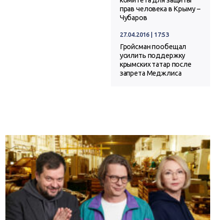
комитета для защиты
прав человека в Крыму –
Чубаров
27.04.2016 | 17:53
Гройсман пообещал
усилить поддержку
крымских татар после
запрета Меджлиса