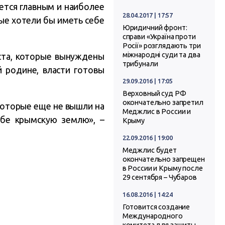
яется главным и наиболее
28.04.2017 | 17:57
ые хотели бы иметь себе
Юридичний фронт:
справи «Україна проти
Росії» розглядають три
міжнародні суди та два
ста, которые вынуждены
трибунали
й родине, власти готовы
29.09.2016 | 17:05
Верховный суд РФ
окончательно запретил
 которые еще не вышли на
Меджлис в России и
ебе крымскую землю», –
Крыму
22.09.2016 | 19:00
Меджлис будет
окончательно запрещен
в России и Крыму после
29 сентября – Чубаров
16.08.2016 | 14:24
Готовится создание
Международного