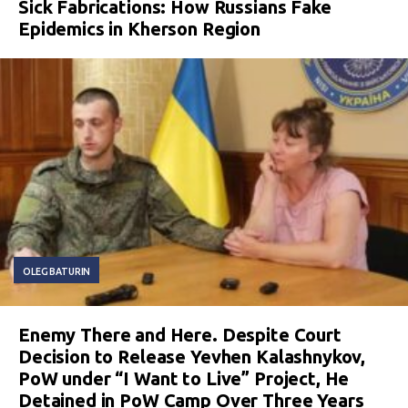
Sick Fabrications: How Russians Fake
Epidemics in Kherson Region
OLEG BATURIN
Enemy There and Here. Despite Court
Decision to Release Yevhen Kalashnykov,
PoW under “I Want to Live” Project, He
Detained in PoW Camp Over Three Years