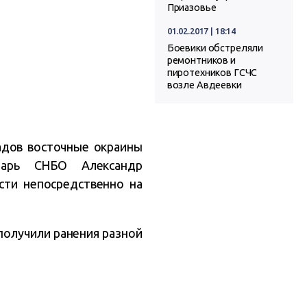
Приазовье
01.02.2017 | 18:14
Боевики обстреляли
ремонтников и
пиротехников ГСЧС
возле Авдеевки
адов восточные окраины
тарь СНБО Александр
сти непосредственно на
 получили ранения разной