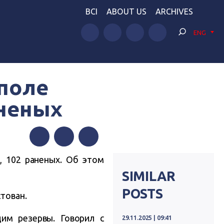
BCI
ABOUT US
ARCHIVES
ENG
поле
аненых
Facebook
Twitter
Telegram
, 102 раненых. Об этом
SIMILAR
POSTS
стован.
дим резервы. Говорил с
29.11.2025 | 09:41