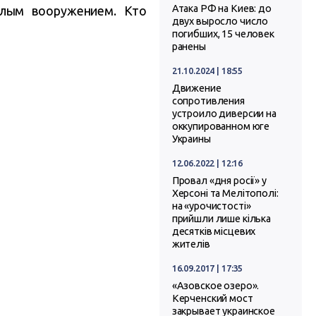
Атака РФ на Киев: до
лым вооружением. Кто
двух выросло число
погибших, 15 человек
ранены
21.10.2024 | 18:55
Движение
сопротивления
устроило диверсии на
оккупированном юге
Украины
12.06.2022 | 12:16
Провал «дня росії» у
Херсоні та Мелітополі:
на «урочистості»
прийшли лише кілька
десятків місцевих
жителів
16.09.2017 | 17:35
«Азовское озеро».
Керченский мост
закрывает украинское