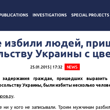
PUBLICATIONS
INVESTIGATIONS
SPECIAL PROJECTS
е избили людей, при
льству Украины с цв
25.01.2015 | 17:32
NEWS
задержания граждан, пришедших выразить 
осольству Украины, были избиты несколько челов
аров.ру
.
е ни у кого не записывали. Троим мужчинам разби