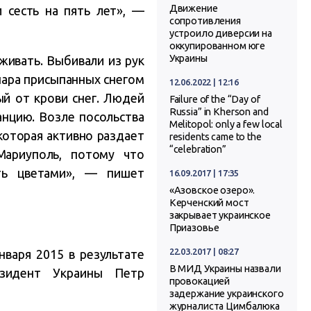
Движение
 сесть на пять лет», —
сопротивления
устроило диверсии на
оккупированном юге
Украины
живать. Выбивали из рук
 пара присыпанных снегом
12.06.2022 | 12:16
ый от крови снег. Людей
Failure of the “Day of
Russia” in Kherson and
анцию. Возле посольства
Melitopol: only a few local
которая активно раздает
residents came to the
“celebration”
Мариуполь, потому что
ть цветами», — пишет
16.09.2017 | 17:35
«Азовское озеро».
Керченский мост
закрывает украинское
Приазовье
22.03.2017 | 08:27
нваря 2015 в результате
В МИД Украины назвали
езидент Украины Петр
провокацией
задержание украинского
журналиста Цимбалюка