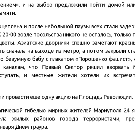
лением», и на выбор предложили пойти домой или
памяти.
оцеплена и после небольшой паузы всех стали задер
К 20-00 возле посольства никого не осталось, только
цветы. Азиатские дворники спешно заметают красн
ть сначала на выходе из метро, а потом закрыли ст
то безумную бабу с плакатом «Порошенко фашист», 
 каналам, что Правый Сектор решил взорвать 
аступать, и местные жители хотели их встреча
ли провести еще одну акцию на Площадь Революции.
агической гибелью мирных жителей Мариуполя 24 я
рела жилых районов города террористами, пр
января
Днем траура
.