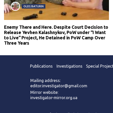
OLEG BATURIN
Enemy There and Here. Despite Court Decision to
Release Yevhen Kalashnykov, PoW under “I Want
to Live” Project, He Detained in PoW Camp Over
Three Years
Publications
Investigations
Special Projec
Mailing address:
editor.investigator@gmail.com
Mirror website:
investigator-mirror.org.ua