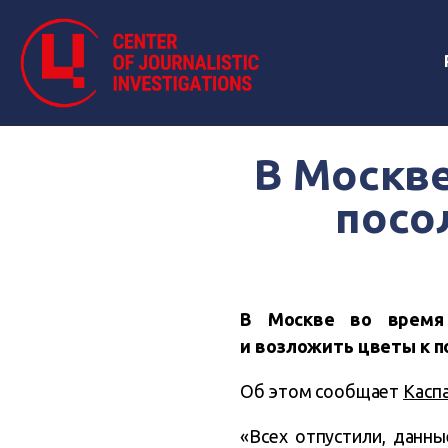
В Москв
посо
В Москве во время 
и возложить цветы к п
Об этом сообщает
Касп
«Всех отпустили, данны