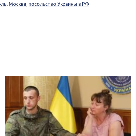
оль
,
Москва
,
посольство Украины в РФ