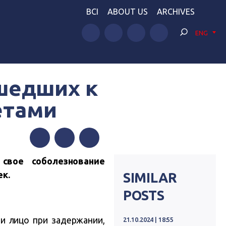
BCI
ABOUT US
ARCHIVES
ENG
шедших к
етами
Facebook
Twitter
Telegram
свое соболезнование
ек.
SIMILAR
POSTS
ли лицо при задержании,
21.10.2024 | 18:55