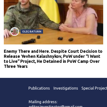
OLEG BATURIN
Enemy There and Here. Despite Court Decision to
Release Yevhen Kalashnykov, PoW under “I Want
to Live” Project, He Detained in PoW Camp Over
Three Years
Publications
Investigations
Special Projec
Mailing address:
editor.investigator@gmail.com