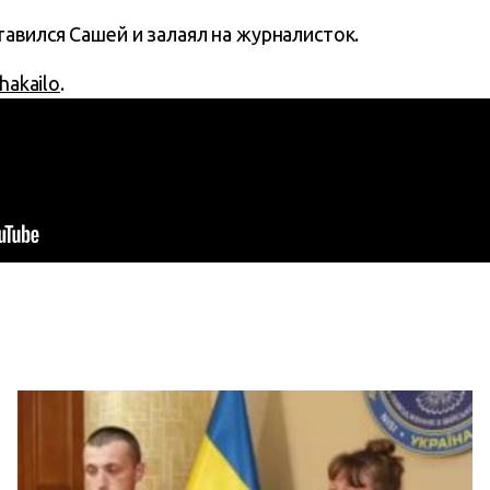
авился Сашей и залаял на журналисток.
hakailo
.