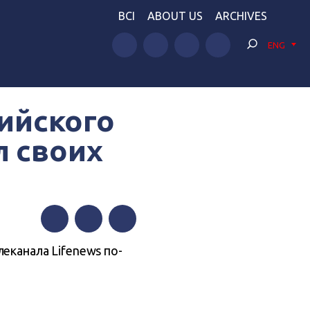
BCI
ABOUT US
ARCHIVES
ENG
сийского
л своих
Facebook
Twitter
Telegram
еканала Lifenews по-