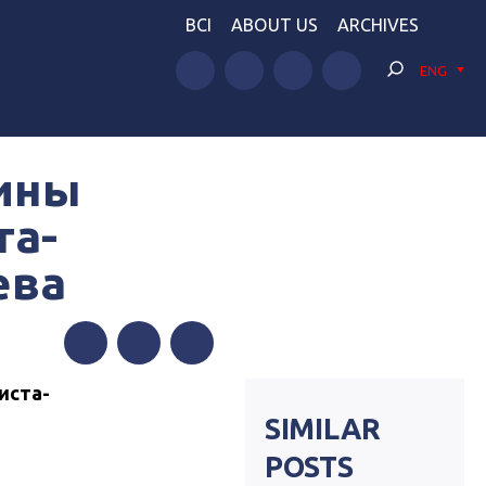
BCI
ABOUT US
ARCHIVES
ENG
аины
та-
ева
Facebook
Twitter
Telegram
иста-
SIMILAR
POSTS