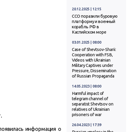
20.12.2025 | 12:15
ССО поразили буровую
платформу и военный
корабль РФ в
Каспийском море
03.01.2025 | 08:00
Case of Shevtsov-Sharii:
Cooperation with FSB,
Videos with Ukrainian
Military Captives under
Pressure, Dissemination
of Russian Propaganda
14.05.2023 | 08:00
Harmful impact of
telegram channel of
separatist Shevtsov on
relatives of Ukrainian
prisoners of war
.
26.04.2023 | 17:39
появилась информация о