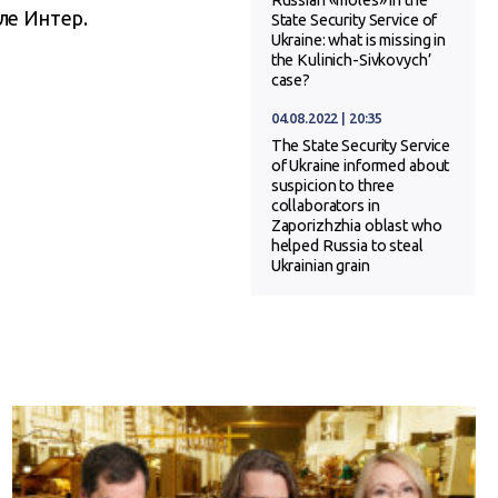
Russian «moles» in the
ле Интер.
State Security Service of
Ukraine: what is missing in
the Kulinich-Sivkovych’
case?
04.08.2022 | 20:35
The State Security Service
of Ukraine informed about
suspicion to three
collaborators in
Zaporizhzhia oblast who
helped Russia to steal
Ukrainian grain