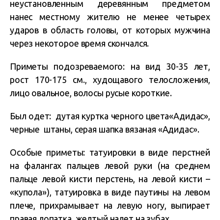
неустановленным деревянным предметом
нанес местному жителю не менее четырех
ударов в область головы, от которых мужчина
через некоторое время скончался.
Приметы подозреваемого: на вид 30-35 лет,
рост 170-175 см., худощавого телосложения,
лицо овальное, волосы русые короткие.
Был одет: дутая куртка черного цвета«Адидас»,
черные штаны, серая шапка вязаная «Адидас».
Особые приметы: татуировки в виде перстней
на фалангах пальцев левой руки (на среднем
пальце левой кисти перстень, на левой кисти –
«купола»), татуировка в виде паутины на левом
плече, прихрамывает на левую ногу, выпирает
правая лопатка, желтый налет на зубах.