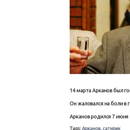
14 марта Арканов был г
Он жаловался на боли в 
Арканов родился 7 июня 
Tags:
Арканов
,
сатирик