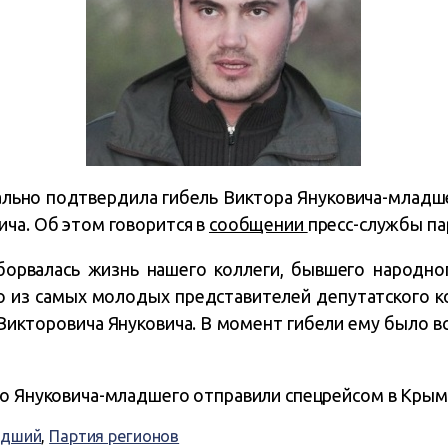
льно подтвердила гибель Виктора Януковича-младше
ича. Об этом говорится в
сообщении
пресс-службы па
оборвалась жизнь нашего коллеги, бывшего народно
о из самых молодых представителей депутатского к
 Викторовича Януковича. В момент гибели ему было все
ело Януковича-младшего отправили спецрейсом в Крым
адший
,
Партия регионов