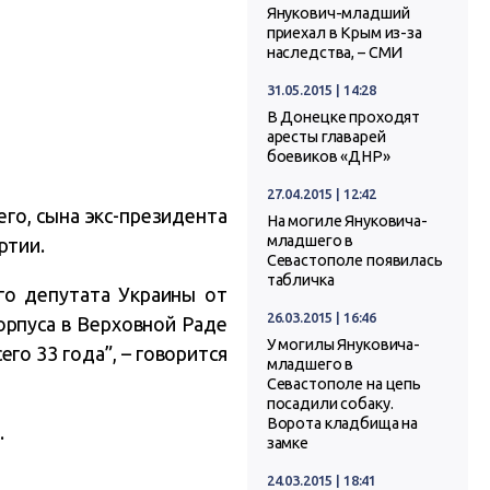
Янукович-младший
приехал в Крым из-за
наследства, – СМИ
31.05.2015 | 14:28
В Донецке проходят
аресты главарей
боевиков «ДНР»
27.04.2015 | 12:42
го, сына экс-президента
На могиле Януковича-
младшего в
ртии.
Севастополе появилась
табличка
го депутата Украины от
26.03.2015 | 16:46
орпуса в Верховной Раде
У могилы Януковича-
го 33 года”, – говорится
младшего в
Севастополе на цепь
посадили собаку.
Ворота кладбища на
.
замке
24.03.2015 | 18:41