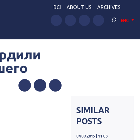
BCI
ABOUT US
ARCHIVES
ENG
ердили
шего
Facebook
Twitter
Telegram
SIMILAR
POSTS
04.09.2015 | 11:03