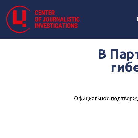
В Пар
гиб
Официальное подтвержд