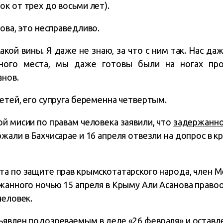
к от трех до восьми лет).
ова, это несправедливо.
кой вины. Я даже не знаю, за что с ним так. Нас да
ного места, мы даже готовы были на ногах прос
анов.
етей, его супруга беременна четвертым.
й мисии по правам человека заявили, что
задержанн
жали в Бахчисарае и 16 апреля отвезли на допрос в 
та по защите прав крымскотатарского народа, член 
ржанного ночью 15 апреля в Крыму Али Асанова прав
человек.
ъявлен
подозреваемым в деле «26 февраля» и оставл