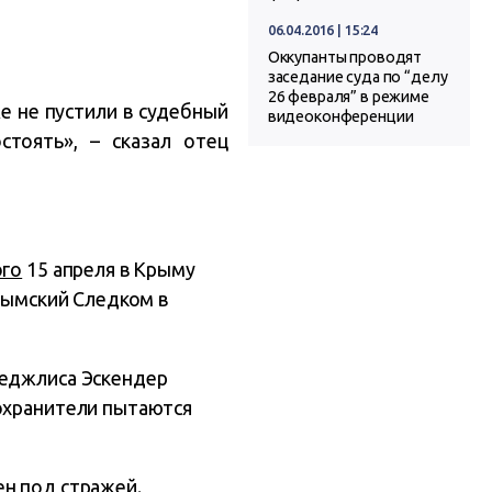
06.04.2016 | 15:24
Оккупанты проводят
заседание суда по “делу
26 февраля” в режиме
же не пустили в судебный
видеоконференции
тоять», – сказал отец
ого
15 апреля в Крыму
крымский Следком в
Меджлиса Эскендер
оохранители пытаются
ен под стражей.