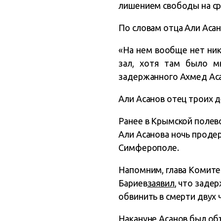
лишением свободы на сро
По словам отца Али Асан
«На нем вообще нет ника
зал, хотя там было м
задержанного Ахмед Ас
Али Асанов отец троих д
Ранее в Крымской полево
Али Асанова ночь продер
Симферополе.
Напомним, глава Комите
Бариев
заявил
, что заде
обвинить в смерти двух 
Накануне Асанов
был об