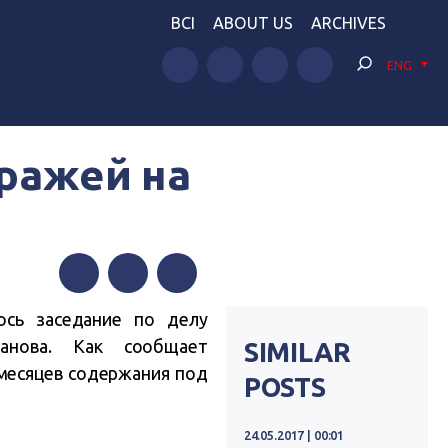
BCI
ABOUT US
ARCHIVES
ENG
тражей на
Facebook
Twitter
Telegram
ось заседание по делу
анова. Как сообщает
SIMILAR
 месяцев содержания под
POSTS
24.05.2017 | 00:01