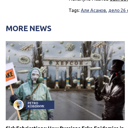
Tags:
Али Асанов
,
дело 26
MORE NEWS
PETRO
KOBERNYK