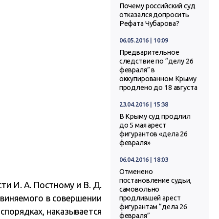
Почему российский суд
отказался допросить
Рефата Чубарова?
06.05.2016 | 10:09
Предварительное
следствие по “делу 26
февраля” в
оккупированном Крыму
продлено до 18 августа
23.04.2016 | 15:38
В Крыму суд продлил
до 5 мая арест
фигурантов «дела 26
февраля»
06.04.2016 | 18:03
Отменено
постановление судьи,
и И. А. Постному и В. Д.
самовольно
бвиняемого в совершении
продлившей арест
фигурантам “дела 26
еспорядках, наказывается
февраля”