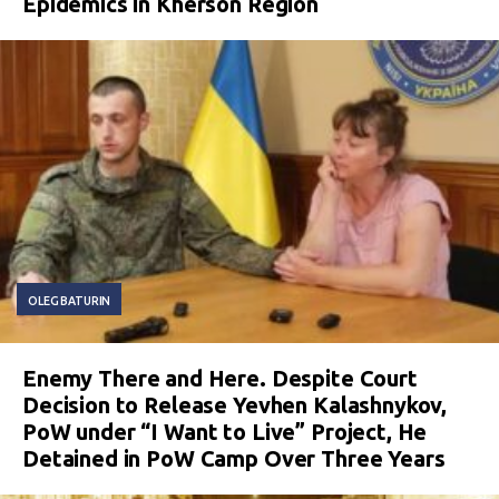
Epidemics in Kherson Region
OLEG BATURIN
Enemy There and Here. Despite Court
Decision to Release Yevhen Kalashnykov,
PoW under “I Want to Live” Project, He
Detained in PoW Camp Over Three Years