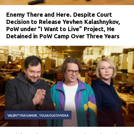
Enemy There and Here. Despite Court
Decision to Release Yevhen Kalashnykov,
PoW under “I Want to Live” Project, He
Detained in PoW Camp Over Three Years
VALENTYNA SAMAR
YULIIA OLKOHVSKA