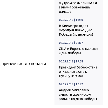
А утром похмелишься и
зачем-то заживешь
дальше
09.05.2015 | 11:20
В Киеве проходят
мероприятия ко Дню
Победы (трансляция)
08.05.2015 | 08:57
США и Европа отмечают
День победы
06.05.2015 | 17:38
 причем в кадр попал и
Президент Узбекистана
отказался ехать к
Путину на 9 мая
05.05.2015 | 10:57
Андрей Макаревич
снялся в украинском
ролике ко Дню Победы