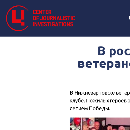
В ро
ветеран
В Нижневартовске ветер
клубе. Пожилых героев о
летием Победы.