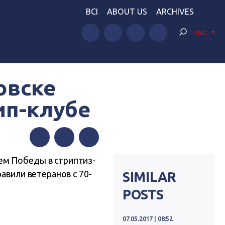
BCI
ABOUT US
ARCHIVES
ENG
овске
ип-клубе
Facebook
Twitter
Telegram
ем Победы в стриптиз-
авили ветеранов с 70-
SIMILAR
POSTS
07.05.2017 | 08:52