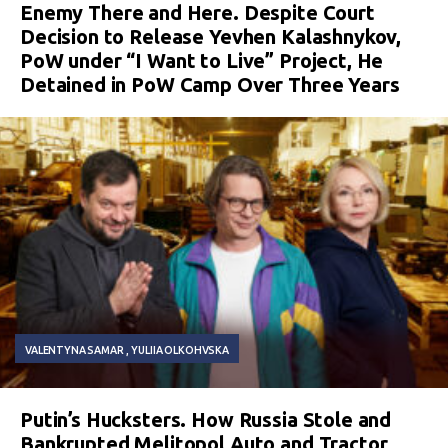
Enemy There and Here. Despite Court
Decision to Release Yevhen Kalashnykov,
PoW under “I Want to Live” Project, He
Detained in PoW Camp Over Three Years
VALENTYNA SAMAR
YULIIA OLKOHVSKA
Putin’s Hucksters. How Russia Stole and
Bankrupted Melitopol Auto and Tractor