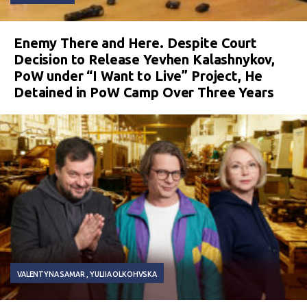
Enemy There and Here. Despite Court
Decision to Release Yevhen Kalashnykov,
PoW under “I Want to Live” Project, He
Detained in PoW Camp Over Three Years
VALENTYNA SAMAR
YULIIA OLKOHVSKA