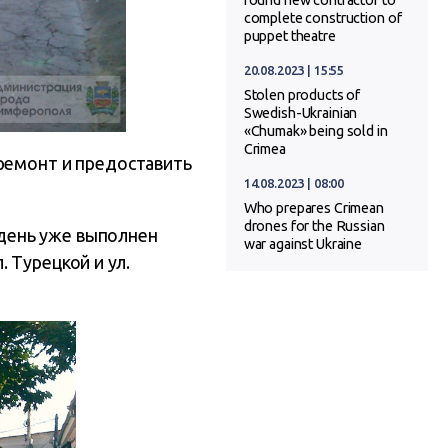
found new contractor to
complete construction of
puppet theatre
20.08.2023 | 15:55
Stolen products of
Swedish-Ukrainian
«Chumak» being sold in
Crimea
 ремонт и предоставить
14.08.2023 | 08:00
Who prepares Crimean
drones for the Russian
день уже выполнен
war against Ukraine
 Турецкой и ул.