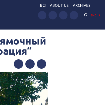
BCI
ABOUT US
ARCHIVES
ENG
 ямочный
рация”
Facebook
Twitter
Telegram