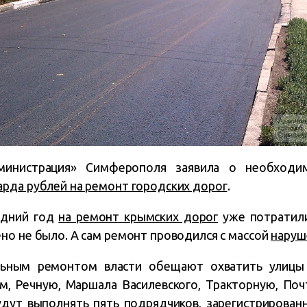
министрация» Симферополя заявила о необходим
рда рублей на ремонт городских дорог
.
едний год
на ремонт крымских дорог
уже потратил
но не было. А сам ремонт проводился с массой
наруш
льным ремонтом власти обещают охватить улицы Л
им, Речную, Маршала Василевского, Тракторную, По
удут выполнять пять подрядчиков, зарегистрирован