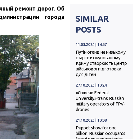
очный ремонт дорог. Об
дминистрации города
SIMILAR
POSTS
11.03.2024 | 14:37
Путінюгенд на низькому
старті: в окупованому
Криму створюють центр
військової підготовки
для дітей
27.10.2023 | 13:24
«Crimean Federal
University» trains Russian
military operators of FPV-
drones
21.10.2023 | 13:38
Puppet show for one
billion. Russian occupants