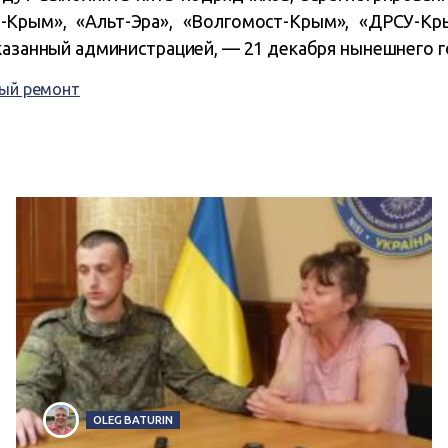
Крым», «Альт-Эра», «Волгомост-Крым», «ДРСУ-Кр
указанный администрацией, — 21 декабря нынешнего г
ый ремонт
OLEG BATURIN