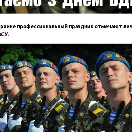
 Украине профессиональный праздник
отмечают
л
и
ВСУ.