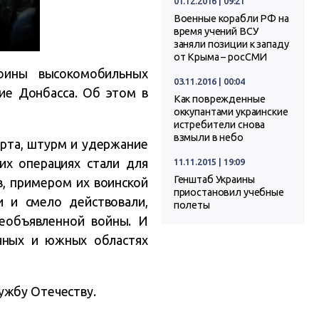
01.12.2016 | 09:21
Военные корабли РФ на
время учений ВСУ
заняли позиции к западу
от Крыма – росСМИ
оины высокомобильных
03.11.2016 | 00:04
ие Донбасса. Об этом в
Как поврежденные
оккупантами украинские
истребители снова
взмыли в небо
орта, штурм и удержание
их операциях стали для
11.11.2015 | 19:09
Генштаб Украины
, примером их воинской
приостановил учебные
и и смело действовали,
полеты
еобъявленной войны. И
очных и южных областях
ужбу Отечеству.