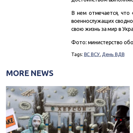
В нем отмечается, что
военнослужащих сводног
свою жизнь за мир в Укр
Фото: министе
р
ство об
Tags:
ВС ВСУ
,
День ВДВ
MORE NEWS