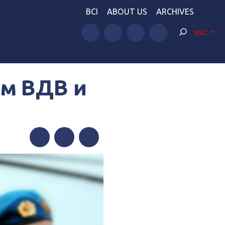
BCI
ABOUT US
ARCHIVES
ENG
м ВДВ и
Facebook
Twitter
Telegram