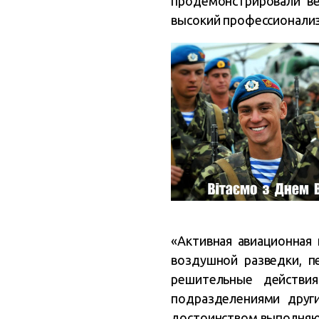
продемонстрировали ве
высокий профессионали
«Активная авиационная
воздушной разведки, пе
решительные действи
подразделениями друг
достоинством выполняют