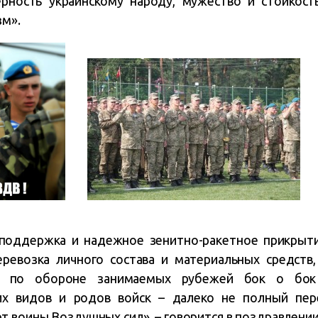
рность украинскому народу, мужество и стойкост
зм».
 поддержка и надежное зенитно-ракетное прикрыти
ревозка личного состава и материальных средств,
я по обороне занимаемых рубежей бок о бок
их видов и родов войск – далеко не полный пере
 воины Воздушных сил», – говорится в поздравлении