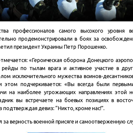
ства профессионалов самого высокого уровня в
тельно продемонстрировали в боях за освобожден
метил президент Украины Петр Порошенко.
тмечается: «Героическая оборона Донецкого аэроп
 рейды по тылам врага и активное участие в друг
олом исключительного мужества воинов-десантников
и этом подчеркивается: «Вы всегда были первым
ачи на наиболее угрожающих направлениях этой н
здник вы встречаете на боевых позициях в вост
з подтверждая девиз: “Никто, кроме нас!”.
 за верность военной присяге и самоотверженную сл