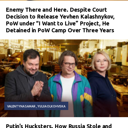
Enemy There and Here. Despite Court
Decision to Release Yevhen Kalashnykov,
PoW under “I Want to Live” Project, He
Detained in PoW Camp Over Three Years
VALENTYNA SAMAR
YULIIA OLKOHVSKA
Putin’s Hucksters. How Russia Stole and