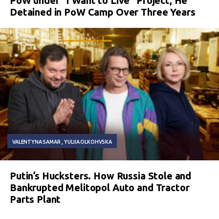
PoW under “I Want to Live” Project, He
Detained in PoW Camp Over Three Years
VALENTYNA SAMAR
YULIIA OLKOHVSKA
Putin’s Hucksters. How Russia Stole and
Bankrupted Melitopol Auto and Tractor
Parts Plant