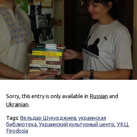
Sorry, this entry is only available in
Russian
and
Ukrainian
.
Tags:
Вельдар Шукурджиев
,
украинская
библиотека
,
Украинский культурный центр
,
УКЦ
,
Feodosia