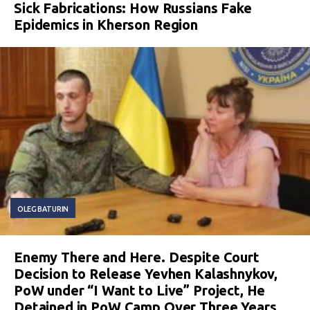
Sick Fabrications: How Russians Fake
Epidemics in Kherson Region
OLEG BATURIN
Enemy There and Here. Despite Court
Decision to Release Yevhen Kalashnykov,
PoW under “I Want to Live” Project, He
Detained in PoW Camp Over Three Years