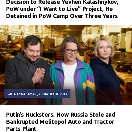
Decision to Release Yevhen Kalashnykov,
PoW under “I Want to Live” Project, He
Detained in PoW Camp Over Three Years
VALENTYNA SAMAR
YULIIA OLKOHVSKA
Putin’s Hucksters. How Russia Stole and
Bankrupted Melitopol Auto and Tractor
Parts Plant