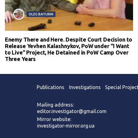
OLEG BATURIN
Enemy There and Here. Despite Court Decision to
Release Yevhen Kalashnykov, PoW under “I Want
to Live” Project, He Detained in PoW Camp Over
Three Years
Publications
Investigations
Special Projec
Mailing address:
editor.investigator@gmail.com
Mirror website:
investigator-mirror.org.ua