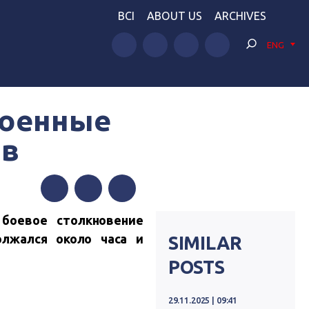
BCI
ABOUT US
ARCHIVES
ENG
военные
ов
Facebook
Twitter
Telegram
 боевое столкновение
олжался около часа и
SIMILAR
POSTS
29.11.2025 | 09:41