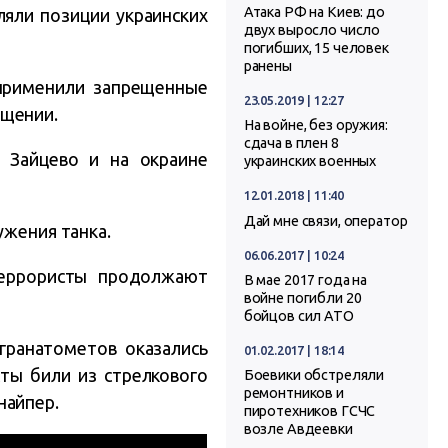
Атака РФ на Киев: до
ляли позиции украинских
двух выросло число
погибших, 15 человек
ранены
 применили запрещенные
23.05.2019 | 12:27
бщении.
На войне, без оружия:
сдача в плен 8
 Зайцево и на окраине
украинских военных
12.01.2018 | 11:40
Дай мне связи, оператор
ужения танка.
06.06.2017 | 10:24
террористы продолжают
В мае 2017 года на
войне погибли 20
бойцов сил АТО
гранатометов оказались
01.02.2017 | 18:14
ты били из стрелкового
Боевики обстреляли
ремонтников и
найпер.
пиротехников ГСЧС
возле Авдеевки