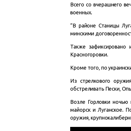
Всего со вчерашнего ве
военных.
“В районе Станицы Луг
минскими договоренност
Также зафиксировано 
Красногоровки.
Кроме того, по украинск
Из стрелкового оружи
обстреливать Пески, Оп
Возле Горловки ночью 
майорск и Луганское. 
оружия, крупнокалиберн