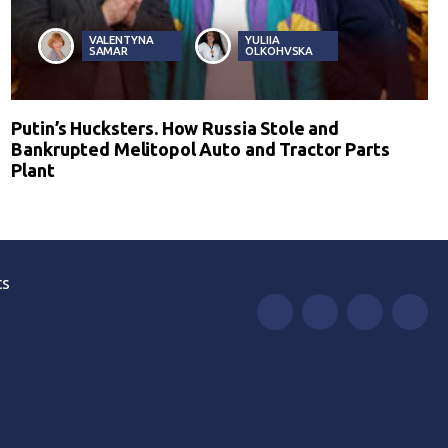
VALENTYNA
YULIIA
SAMAR
OLKOHVSKA
Putin’s Hucksters. How Russia Stole and
Bankrupted Melitopol Auto and Tractor Parts
Plant
ts