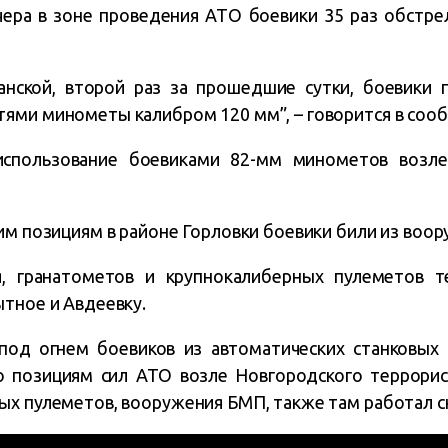
чера в зоне проведения АТО боевики 35 раз обстре
анской, второй раз за прошедшие сутки, боевики
ями минометы калибром 120 мм”, – говорится в соо
использование боевиками 82-мм минометов возле
им позициям в районе Горловки боевики били из воор
я, гранатометов и крупнокалиберных пулеметов 
ытное и Авдеевку.
под огнем боевиков из автоматических станковых 
По позициям сил АТО возле Новгородского террорис
ых пулеметов, вооружения БМП, также там работал с