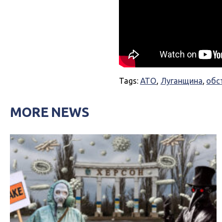
Tags:
АТО
,
Луганщина
,
обс
MORE NEWS