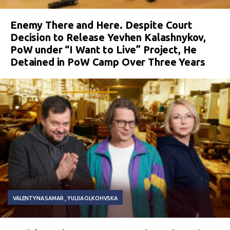
Enemy There and Here. Despite Court
Decision to Release Yevhen Kalashnykov,
PoW under “I Want to Live” Project, He
Detained in PoW Camp Over Three Years
VALENTYNA SAMAR
YULIIA OLKOHVSKA