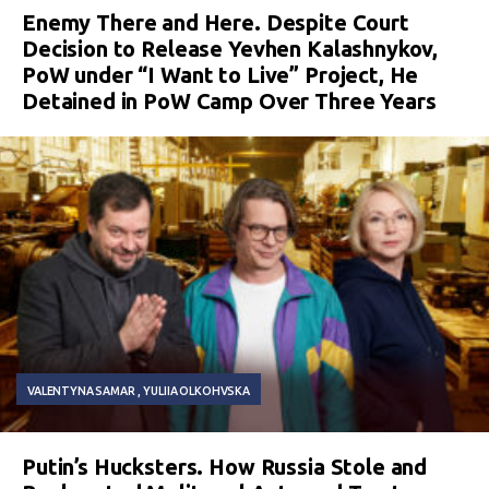
Enemy There and Here. Despite Court
Decision to Release Yevhen Kalashnykov,
PoW under “I Want to Live” Project, He
Detained in PoW Camp Over Three Years
VALENTYNA SAMAR
YULIIA OLKOHVSKA
Putin’s Hucksters. How Russia Stole and