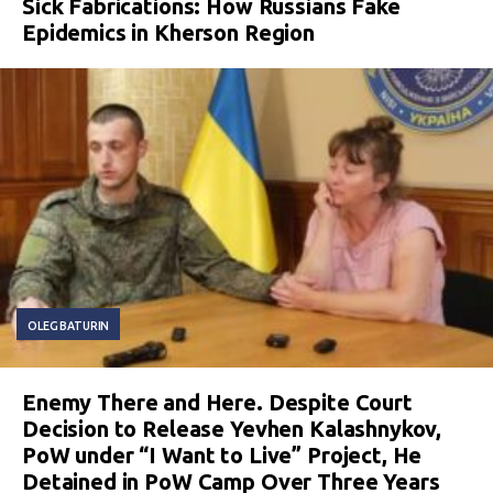
Sick Fabrications: How Russians Fake
Epidemics in Kherson Region
OLEG BATURIN
Enemy There and Here. Despite Court
Decision to Release Yevhen Kalashnykov,
PoW under “I Want to Live” Project, He
Detained in PoW Camp Over Three Years