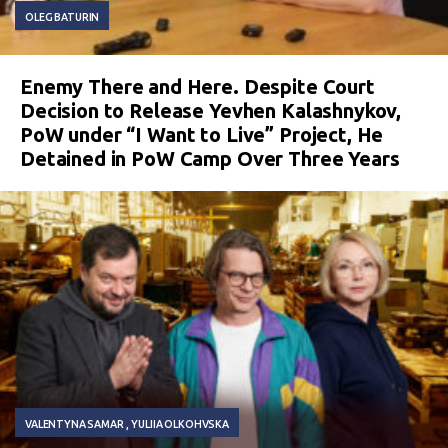
OLEG BATURIN
Enemy There and Here. Despite Court
Decision to Release Yevhen Kalashnykov,
PoW under “I Want to Live” Project, He
Detained in PoW Camp Over Three Years
VALENTYNA SAMAR
YULIIA OLKOHVSKA