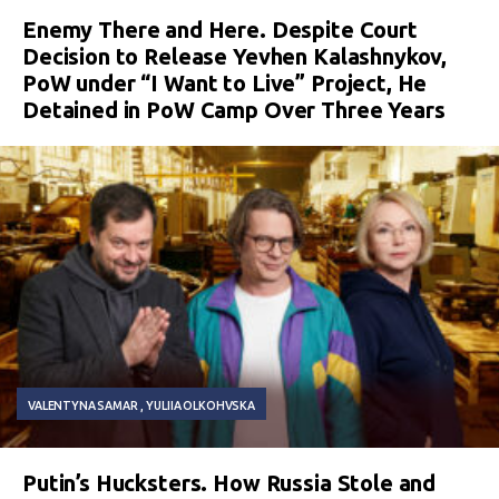
Enemy There and Here. Despite Court
Decision to Release Yevhen Kalashnykov,
PoW under “I Want to Live” Project, He
Detained in PoW Camp Over Three Years
VALENTYNA SAMAR
YULIIA OLKOHVSKA
Putin’s Hucksters. How Russia Stole and