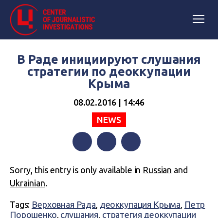
В Раде инициируют слушания
стратегии по деоккупации
Крыма
08.02.2016 | 14:46
NEWS
Facebook
Twitter
Telegram
Sorry, this entry is only available in
Russian
and
Ukrainian
.
Tags:
Верховная Рада
,
деоккупация Крыма
,
Петр
Порошенко
,
слушания
,
стратегия деоккупации