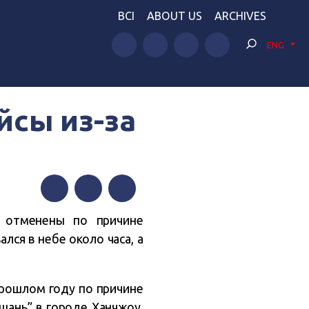
BCI
ABOUT US
ARCHIVES
ENG
йсы из-за
Facebook
Twitter
Telegram
сы отменены по причине
ся в небе около часа, а
прошлом году по причине
ань” в городе Ханчжоу.