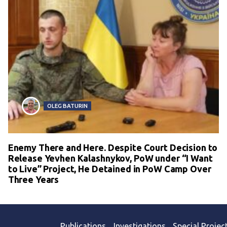
OLEG BATURIN
Enemy There and Here. Despite Court Decision to
Release Yevhen Kalashnykov, PoW under “I Want
to Live” Project, He Detained in PoW Camp Over
Three Years
Publications
Investigations
Special Projec