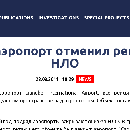
PUBLICATIONS
INVESTIGATIONS
SPECIAL PROJECTS
аэропорт отменил ре
НЛО
23.08.2011 | 18:29
NEWS
ропорт Jiangbei International Airport, все рей
ушном пространстве над аэропортом. Объект оставал
й год подряд аэропорты закрываются из-за НЛО. В 
ного летающего объекта был закрыт аэропорт “Сяош