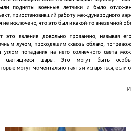
ыли подняты военные летчики и было отложено
бъект, приостановивший работу международного аэр
 не исключено, что это был и какой-то внеземной об
т это явление довольно прозаично, называя его
ечным лучом, проходящим сквозь облако, потрево
 углом попадания на него солнечного света мо
а светящиеся шары. Это могут быть особы
которые могут моментально таять и испаряться, если
И