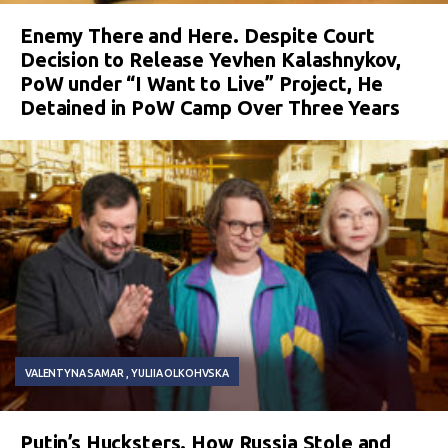
Enemy There and Here. Despite Court
Decision to Release Yevhen Kalashnykov,
PoW under “I Want to Live” Project, He
Detained in PoW Camp Over Three Years
VALENTYNA SAMAR
YULIIA OLKOHVSKA
Putin’s Hucksters. How Russia Stole and