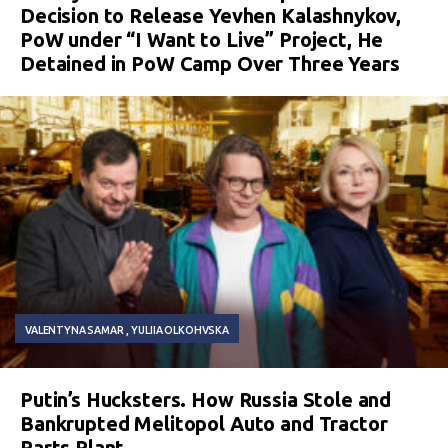
Decision to Release Yevhen Kalashnykov,
PoW under “I Want to Live” Project, He
Detained in PoW Camp Over Three Years
VALENTYNA SAMAR
YULIIA OLKOHVSKA
Putin’s Hucksters. How Russia Stole and
Bankrupted Melitopol Auto and Tractor
Parts Plant