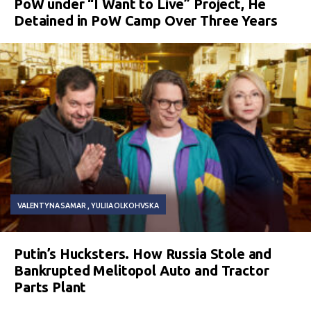
PoW under “I Want to Live” Project, He
Detained in PoW Camp Over Three Years
VALENTYNA SAMAR
YULIIA OLKOHVSKA
Putin’s Hucksters. How Russia Stole and
Bankrupted Melitopol Auto and Tractor
Parts Plant