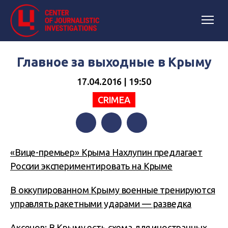
Главное за выходные в Крыму
17.04.2016 | 19:50
CRIMEA
Facebook
Twitter
Telegram
«Вице-премьер» Крыма Нахлупин предлагает
России экспериментировать на Крыме
В оккупированном Крыму военные тренируются
управлять ракетными ударами — разведка
Аксенов: В Крыму есть схема для иностранных