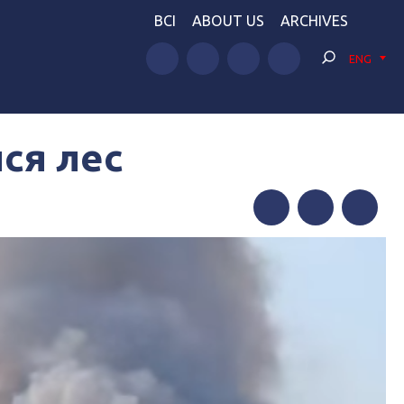
BCI
ABOUT US
ARCHIVES
ENG
ся лес
Facebook
Twitter
Telegram