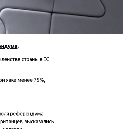
ендума
.
ленстве страны в ЕС
ри явке менее 75%,
 июля референдума
ританцев, высказались