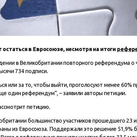
остаться в Евросоюзе, несмотря на итоги
рефер
дении в Великобритании повторного референдума о ч
ысячи 734 подписи.
ться или за то, чтобы выйти, проголосуют менее 60% п
ще один референдум”, – заявили авторы петиции.
ассмотрит петицию.
кобритании большинство участников прошедшего 23
траны из Евросоюза. Поддержали это решение 51,9% б